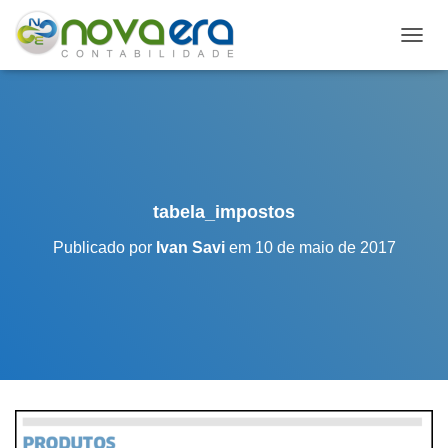
A
L
T
E
R
N
A
R
N
tabela_impostos
A
V
Publicado por
Ivan Savi
em
10 de maio de 2017
E
G
A
Ç
Ã
O