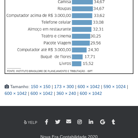
Tamanho:
150 × 150
|
173 × 300
|
600 × 1042
|
590 × 1024
|
600 × 1042
|
600 × 1042
|
360 × 240
|
600 × 1042
YELP
Nova Era Contabilidade 2020