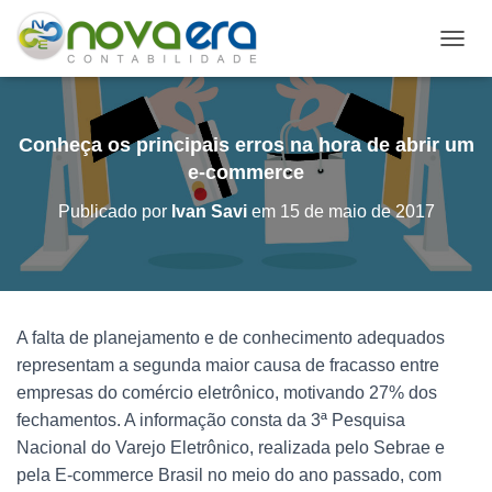
A
L
T
E
R
Conheça os principais erros na hora de abrir um
N
e-commerce
A
R
Publicado por
Ivan Savi
em
15 de maio de 2017
N
A
V
E
G
A
A falta de planejamento e de conhecimento adequados
Ç
representam a segunda maior causa de fracasso entre
Ã
O
empresas do comércio eletrônico, motivando 27% dos
fechamentos. A informação consta da 3ª Pesquisa
Nacional do Varejo Eletrônico, realizada pelo Sebrae e
pela E-commerce Brasil no meio do ano passado, com