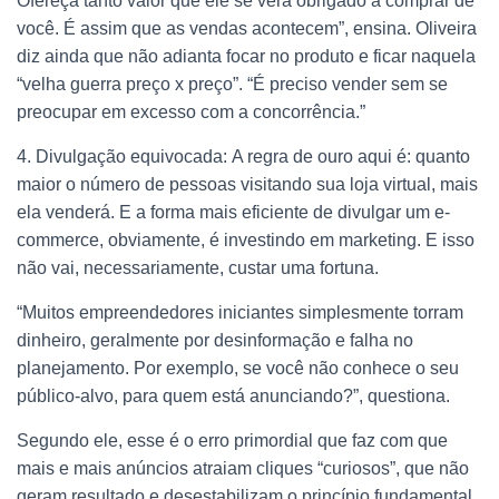
Ofereça tanto valor que ele se verá obrigado a comprar de
você. É assim que as vendas acontecem”, ensina. Oliveira
diz ainda que não adianta focar no produto e ficar naquela
“velha guerra preço x preço”. “É preciso vender sem se
preocupar em excesso com a concorrência.”
4. Divulgação equivocada: A regra de ouro aqui é: quanto
maior o número de pessoas visitando sua loja virtual, mais
ela venderá. E a forma mais eficiente de divulgar um e-
commerce, obviamente, é investindo em marketing. E isso
não vai, necessariamente, custar uma fortuna.
“Muitos empreendedores iniciantes simplesmente torram
dinheiro, geralmente por desinformação e falha no
planejamento. Por exemplo, se você não conhece o seu
público-alvo, para quem está anunciando?”, questiona.
Segundo ele, esse é o erro primordial que faz com que
mais e mais anúncios atraiam cliques “curiosos”, que não
geram resultado e desestabilizam o princípio fundamental