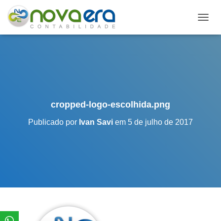
A
L
T
E
R
N
A
R
N
cropped-logo-escolhida.png
A
V
Publicado por
Ivan Savi
em
5 de julho de 2017
E
G
A
Ç
Ã
O