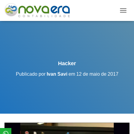
A
L
T
E
R
N
A
R
N
Hacker
A
V
Publicado por
Ivan Savi
em
12 de maio de 2017
E
G
A
Ç
Ã
O