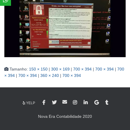
Tamanho:
150 × 150
|
300 × 169
|
700 × 394
|
700 × 394
|
700
× 394
|
700 × 394
|
360 × 240
|
700 × 394
YELP
Nova Era Contabilidade 2020