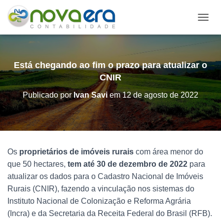
A
L
T
E
R
Está chegando ao fim o prazo para atualizar o
N
CNIR
A
R
Publicado por
Ivan Savi
em
12 de agosto de 2022
N
A
V
E
G
A
Os
proprietários de imóveis rurais
com área menor do
Ç
que 50 hectares,
tem até 30 de dezembro de 2022
para
Ã
O
atualizar os dados para o Cadastro Nacional de Imóveis
Rurais (CNIR), fazendo a vinculação nos sistemas do
Instituto Nacional de Colonização e Reforma Agrária
(Incra) e da Secretaria da Receita Federal do Brasil (RFB).