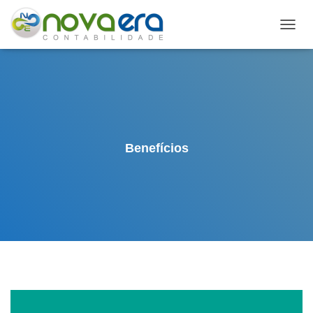
A
L
T
E
R
N
A
R
N
Benefícios
A
V
E
G
A
Ç
Ã
O