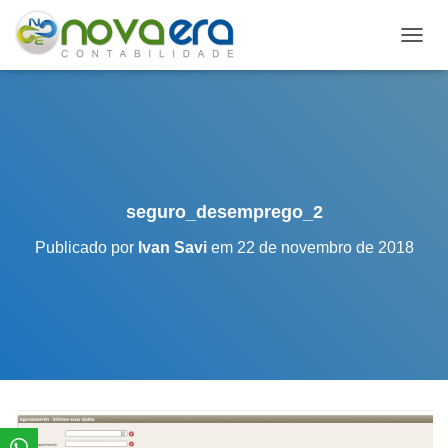
A
L
T
E
R
N
A
R
N
seguro_desemprego_2
A
V
Publicado por
Ivan Savi
em
22 de novembro de 2018
E
G
A
Ç
Ã
O