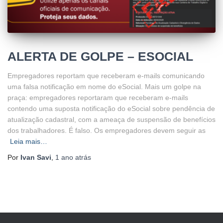
ALERTA DE GOLPE – ESOCIAL
Empregadores reportam que receberam e-mails comunicando
uma falsa notificação em nome do eSocial. Mais um golpe na
praça: empregadores reportaram que receberam e-mails
contendo uma suposta notificação do eSocial sobre pendência de
atualização cadastral, com a ameaça de suspensão de benefícios
dos trabalhadores. É falso. Os empregadores devem seguir as
Leia mais…
Por
Ivan Savi
,
1 ano
atrás