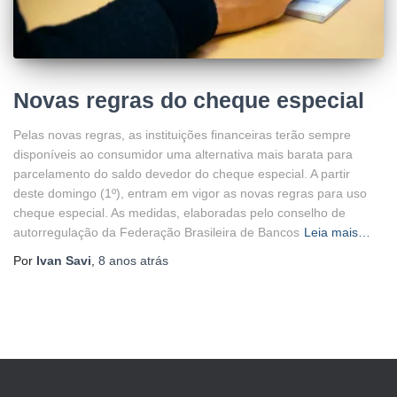
Novas regras do cheque especial
Pelas novas regras, as instituições financeiras terão sempre
disponíveis ao consumidor uma alternativa mais barata para
parcelamento do saldo devedor do cheque especial. A partir
deste domingo (1º), entram em vigor as novas regras para uso
cheque especial. As medidas, elaboradas pelo conselho de
autorregulação da Federação Brasileira de Bancos
Leia mais…
Por
Ivan Savi
,
8 anos
atrás