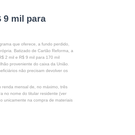
 9 mil para
grama que oferece, a fundo perdido,
rópria. Batizado de Cartão Reforma, a
R$ 2 mil e R$ 9 mil para 170 mil
ilhão proveniente do caixa da União.
ficiários não precisam devolver os
m renda mensal de, no máximo, três
a no nome do titular residente (ver
do unicamente na compra de materiais