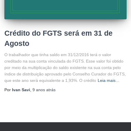
Crédito do FGTS será em 31 de
Agosto
O trabalhador que tinha saldo ​em 31/12/2016 terá o valor
creditado na sua conta vinculada do FGTS. Esse valor foi obtido
por meio da multiplicação do saldo existente na sua conta pelo
índice de distribuição aprovado pelo Conselho Curador do FGTS,
que este ano será equivalente a 1,93%. O crédito
Leia mais…
Por
Ivan Savi
,
9 anos
atrás