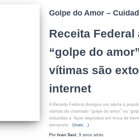
Golpe do Amor – Cuida
Receita Federal 
“golpe do amor
vítimas são ext
internet
A Receita Federal divulgou um alerta à popu
vítimas do chamado “golpe do amor” ou “gol
induzidas a fazer depósitos em troca de bens
aeroporto.
(mais…)
Por
Ivan Savi
,
9 anos
atrás