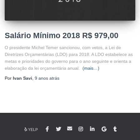
Salário Mínimo 2018 R$ 979,00
O presidente Michel Temer sancionou, com vetos, a Lei de
Diretrizes Orçamentárias (LDO) para 2018. A LDO estabelece as
metas e prioridades do governo para o ano seguinte e orienta a
elaboração da lei orçamentária anual.
(mais…)
Por
Ivan Savi
,
9 anos
atrás
YELP