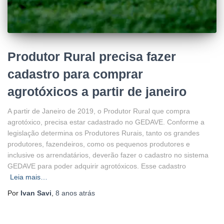
Produtor Rural precisa fazer
cadastro para comprar
agrotóxicos a partir de janeiro
A partir de Janeiro de 2019, o Produtor Rural que compra
agrotóxico, precisa estar cadastrado no GEDAVE. Conforme a
legislação determina os Produtores Rurais, tanto os grandes
produtores, fazendeiros, como os pequenos produtores e
inclusive os arrendatários, deverão fazer o cadastro no sistema
GEDAVE para poder adquirir agrotóxicos. Esse cadastro
Leia mais…
Por
Ivan Savi
,
8 anos
atrás