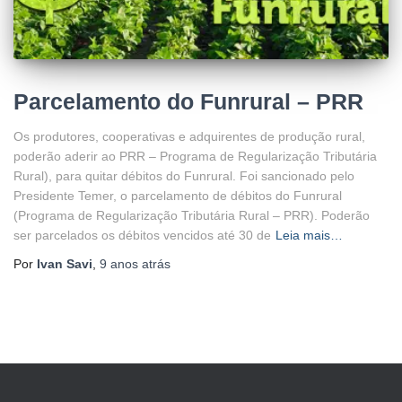
Parcelamento do Funrural – PRR
Os produtores, cooperativas e adquirentes de produção rural,
poderão aderir ao PRR – Programa de Regularização Tributária
Rural), para quitar débitos do Funrural. Foi sancionado pelo
Presidente Temer, o parcelamento de débitos do Funrural
(Programa de Regularização Tributária Rural – PRR). Poderão
ser parcelados os débitos vencidos até 30 de
Leia mais…
Por
Ivan Savi
,
9 anos
atrás