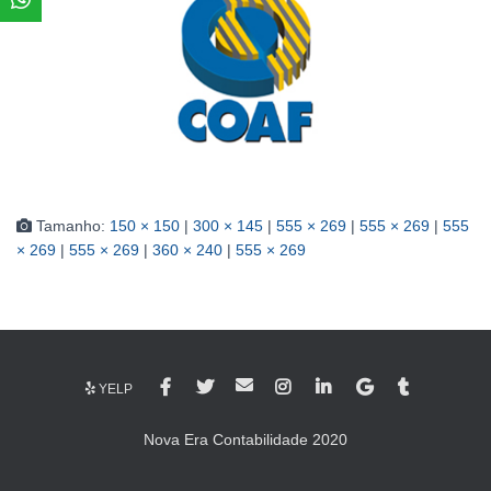
Tamanho:
150 × 150
|
300 × 145
|
555 × 269
|
555 × 269
|
555
× 269
|
555 × 269
|
360 × 240
|
555 × 269
YELP
Nova Era Contabilidade 2020