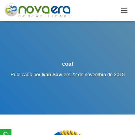
A
L
T
E
R
N
A
R
N
coaf
A
V
Publicado por
Ivan Savi
em
22 de novembro de 2018
E
G
A
Ç
Ã
O