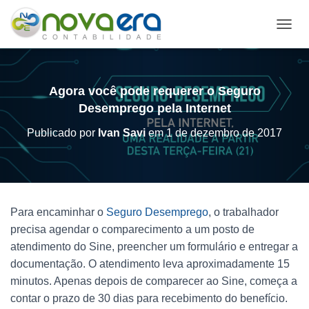
A
L
T
E
R
Agora você pode requerer o Seguro
N
Desemprego pela Internet
A
R
Publicado por
Ivan Savi
em
1 de dezembro de 2017
N
A
V
E
G
A
Para encaminhar o
Seguro Desemprego
, o trabalhador
Ç
precisa agendar o comparecimento a um posto de
Ã
O
atendimento do Sine, preencher um formulário e entregar a
documentação. O atendimento leva aproximadamente 15
minutos. Apenas depois de comparecer ao Sine, começa a
contar o prazo de 30 dias para recebimento do benefício.