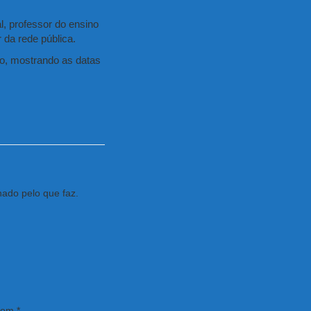
l, professor do ensino
or da rede pública.
sto, mostrando as datas
nado pelo que faz.
 com
*