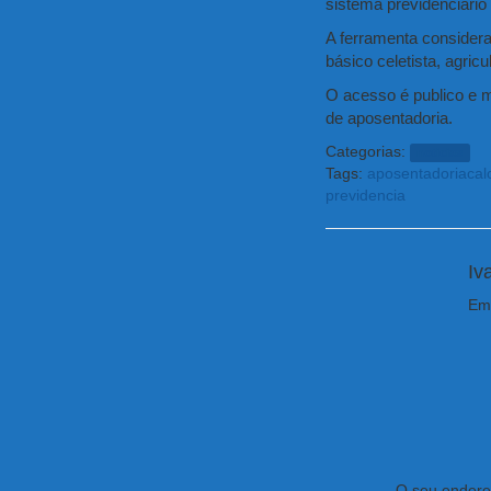
sistema previdenciário
A ferramenta considera
básico celetista, agricu
O acesso é publico e m
de aposentadoria.
Categorias:
noticias
Tags:
aposentadoria
cal
previdencia
Iv
Emp
O seu endereç