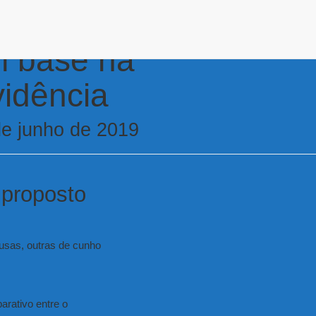
m base na
idência
de junho de 2019
 proposto
fusas, outras de cunho
arativo entre o