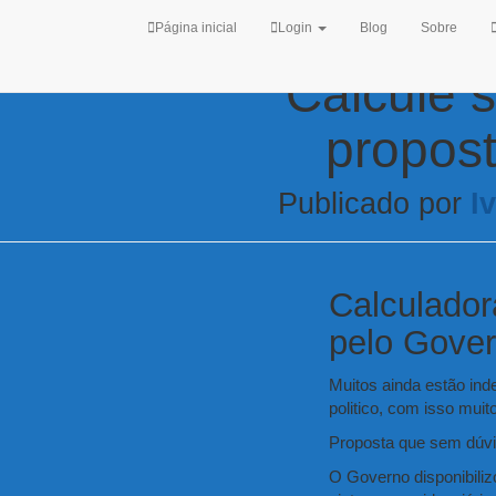
Página inicial
Login
Blog
Sobre
Calcule 
propos
Publicado por
I
Calculador
pelo Gove
Muitos ainda estão ind
politico, com isso muit
Proposta que sem dúvi
O Governo disponibili