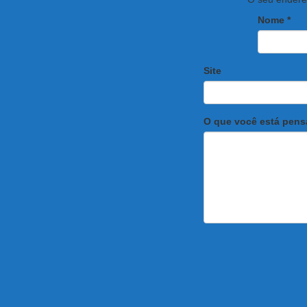
Nome
*
Site
O que você está pen