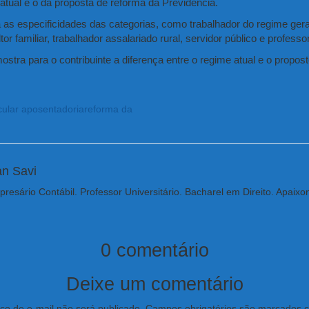
 atual e o da proposta de reforma da Previdência.
 as especificidades das categorias, como trabalhador do regime gera
ltor familiar, trabalhador assalariado rural, servidor público e profess
ostra para o contribuinte a diferença entre o regime atual e o propo
cular aposentadoria
reforma da
an Savi
resário Contábil. Professor Universitário. Bacharel em Direito. Apaixo
0 comentário
Deixe um comentário
o de e-mail não será publicado.
Campos obrigatórios são marcados