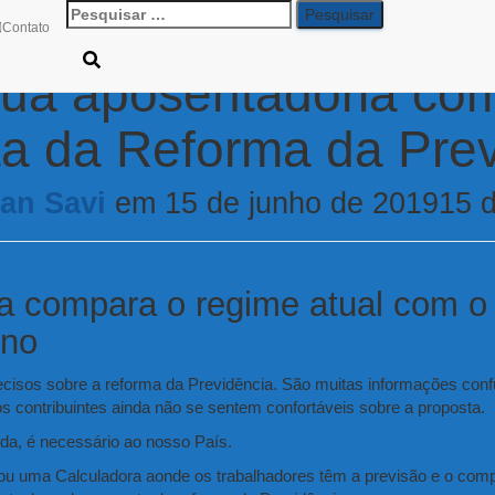
Pesquisar
Contato
por:
sua aposentadoria co
ta da Reforma da Prev
van Savi
em
15 de junho de 2019
15 
a compara o regime atual com o
rno
ecisos sobre a reforma da Previdência. São muitas informações con
os contribuintes ainda não se sentem confortáveis sobre a proposta.
da, é necessário ao nosso País.
zou uma Calculadora aonde os
trabalhadores têm a previsão e o comp