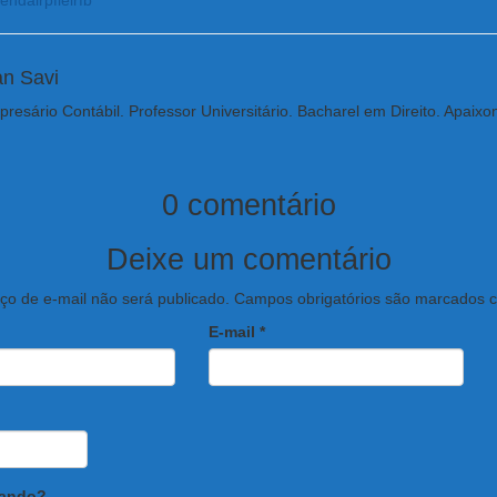
renda
irpf
lei
rfb
an Savi
resário Contábil. Professor Universitário. Bacharel em Direito. Apaixo
0 comentário
Deixe um comentário
o de e-mail não será publicado.
Campos obrigatórios são marcados
E-mail
*
sando?