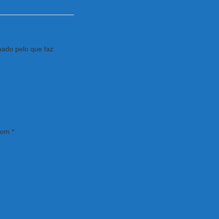
nado pelo que faz.
 com
*