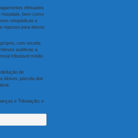
s pagamentos efetuados
 e hospitais, bem como
eses ortopédicas e
de repouso para idosos
próprio, com receita
róteses auditivas a
nsal tributável médio
r dedução de
s idosos, parcela dos
bral.
nanças e Tributação; e