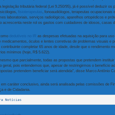
legislação tributária federal (Lei
9.250/95), já é possível deduzir o
psicólogos,
fisioterapeutas
, fonoaudiólogos, terapeutas ocupacionais
 laboratoriais, serviços radiológicos, aparelhos ortopédicos e prót
ivo acrescenta neste rol os gastos com cuidadores de idosos, casas 
a como
dedutíveis no IR
as despesas efetuadas na aquisição para uso 
e medicamentos, óculos e lentes corretivas de problemas visuais e p
 contribuinte completar 65 anos de idade, desde que o rendimento me
ários mínimos (hoje, R$ 5.622).
esmo que parcialmente, todas as propostas que pretendem institui
eral, pois entendemos que, apesar de restringirmos o benefício ao
ropostas pretendem beneficiar será atendida”, disse Marco Antônio Ca
a em
caráter conclusivo
, ainda será analisada pelas comissões de Fi
ça e de Cidadania.
ra Notícias