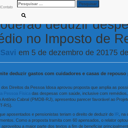
Pesquisar
Contato
por:
poderão deduzir desp
édio no Imposto de R
 Savi
em
5 de dezembro de 2017
5 d
ite deduzir gastos com cuidadores e casas de repouso 
dos Direitos da Pessoa Idosa aprovou proposta que amplia as possi
a Pessoa Física
das despesas com saúde, inclusive com remédios, 
o Antônio Cabral (PMDB-RJ), apresentou parecer favorável ao Proje
T-RS).
 que aposentados e pensionistas teriam o direito de deduzir do
IR
, na
entos. Como a proposta tramita com 60
apensados
, o relator opto
aproveitou a maior parte dos textos a fim de beneficiar principalmen