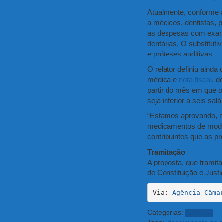
Atualmente, conforme a 
a médicos, dentistas, 
as despesas com exames
dentárias. O substitut
e próteses auditivas.
O relator definiu aind
médica e
nota fiscal
, d
partir do mês em que o
seja inferior a seis sal
“Estamos aprovando, m
medicamentos de modo g
contribuintes que as p
Tramitação
A proposta, que tramit
de Constituição e Justi
Via: 
Agência Câma
Categorias:
noticias