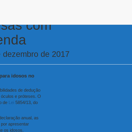
esas com
enda
e dezembro de 2017
para idosos no
bilidades de dedução
óculos e próteses. O
to de
Lei
5854/13, do
 declaração anual, as
u por apresentar
te os idosos.