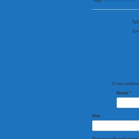
Tags:
idoso
imposto de 
Iv
Emp
O seu endereç
Nome
*
Site
O que você está pen