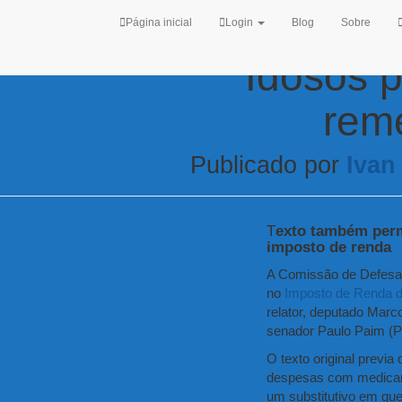
Página inicial
Login
Blog
Sobre
Idosos 
rem
Publicado por
Ivan
T
exto também perm
imposto de renda
A Comissão de Defesa 
no
Imposto de Renda d
relator, deputado Marc
senador Paulo Paim (P
O texto original previa
despesas com medicam
um
substitutivo
em que 