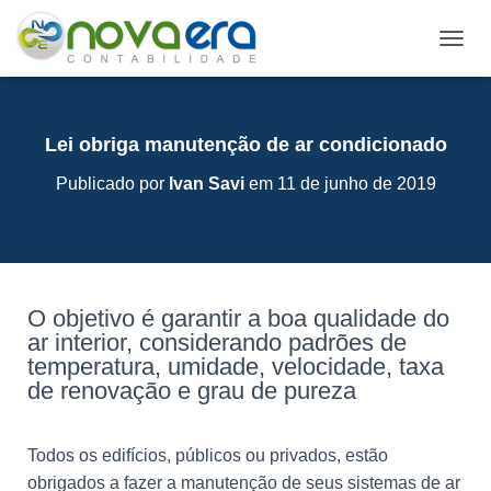
A
L
T
E
R
Lei obriga manutenção de ar condicionado
N
A
Publicado por
Ivan Savi
em
11 de junho de 2019
R
N
A
V
E
G
O objetivo é garantir a boa qualidade do
A
ar interior, considerando padrões de
Ç
temperatura, umidade, velocidade, taxa
Ã
de renovação e grau de pureza
O
Todos os edifícios, públicos ou privados, estão
obrigados a fazer a manutenção de seus sistemas de ar