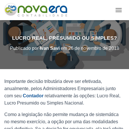
A
L
T
E
R
LUCRO REAL, PRESUMIDO OU SIMPLES?
N
A
Publicado por
Ivan Savi
em
26 de novembro de 2018
R
N
A
V
E
G
Importante decisão tributária deve ser efetivada,
A
anualmente, pelos Administradores Empresariais junto
Ç
com seu
Contador
relativamente às opções: Lucro Real,
Ã
O
Lucro Presumido ou Simples Nacional.
Como a legislação não permite mudança de sistemática
no mesmo exercício, a opção por uma das modalidades
será definitiva. Se a decisão for equivocada, ela terá efeito