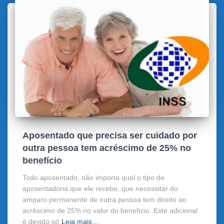
Aposentado que precisa ser cuidado por
outra pessoa tem acréscimo de 25% no
benefício
Todo aposentado, não importa qual o tipo de
aposentadoria que ele recebe, que necessitar do
amparo permanente de outra pessoa tem direito ao
acréscimo de 25% no valor do benefício. Este adicional
é devido só
Leia mais…