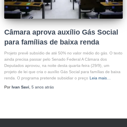
Câmara aprova auxílio Gás Social
para famílias de baixa renda
Projeto prevê subsídio de até 50% no valor médio do gás. O texto
ainda precisa passar pelo Senado Federal A Câmara dos
Deputados aprovou, na noite desta quarta-feira (29/9), um
projeto de lei que cria o auxílio Gás Social para famílias de baixa
renda. O programa pretende subsidiar o preço
Leia mais…
Por
Ivan Savi
,
5 anos
atrás