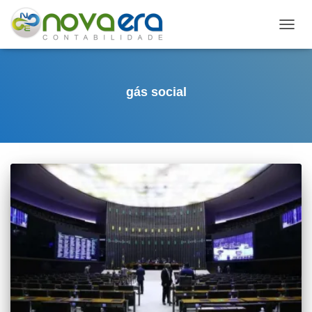
ALTE
NAVE
gás social