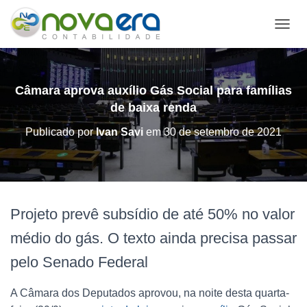
A
L
T
E
R
Câmara aprova auxílio Gás Social para famílias
N
de baixa renda
A
R
Publicado por
Ivan Savi
em
30 de setembro de 2021
N
A
V
E
G
A
Projeto prevê subsídio de até 50% no valor
Ç
Ã
médio do gás. O texto ainda precisa passar
O
pelo Senado Federal
A Câmara dos Deputados aprovou, na noite desta quarta-