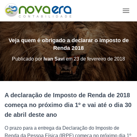
A
L
T
E
R
Veja quem é obrigado a declarar o Imposto de
N
Renda 2018
A
R
Publicado por
Ivan Savi
em
23 de fevereiro de 2018
N
A
V
E
G
A
A declaração de Imposto de Renda de 2018
Ç
Ã
começa no próximo dia 1º e vai até o dia 30
O
de abril deste ano
O prazo para a entrega da Declaração do Imposto de
Renda da Pessoa Física (IRPF) começa no próximo dia 1º